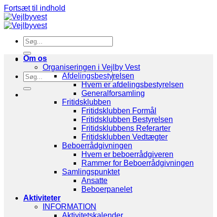
Fortsæt til indhold
Om os
Organiseringen i Vejlby Vest
Afdelingsbestyrelsen
Hvem er afdelingsbestyrelsen
Generalforsamling
Fritidsklubben
Fritidsklubben Formål
Fritidsklubben Bestyrelsen
Fritidsklubbens Referarter
Fritidsklubben Vedtægter
Beboerrådgivningen
Hvem er beboerrådgiveren
Rammer for Beboerrådgivningen
Samlingspunktet
Ansatte
Beboerpanelet
Aktiviteter
INFORMATION
Aktivitetskalender