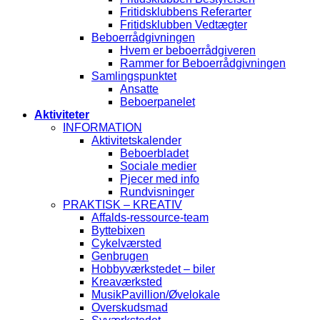
Fritidsklubbens Referarter
Fritidsklubben Vedtægter
Beboerrådgivningen
Hvem er beboerrådgiveren
Rammer for Beboerrådgivningen
Samlingspunktet
Ansatte
Beboerpanelet
Aktiviteter
INFORMATION
Aktivitetskalender
Beboerbladet
Sociale medier
Pjecer med info
Rundvisninger
PRAKTISK – KREATIV
Affalds-ressource-team
Byttebixen
Cykelværsted
Genbrugen
Hobbyværkstedet – biler
Kreaværksted
MusikPavillion/Øvelokale
Overskudsmad