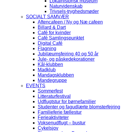
Lokalhistorisk museum
Naturvidenskab
Trivsels-tryghedsmøder
SOCIALT SAMVÆR
Aftencafeen / Ny og Næ cafeen
Billard & Dart
Café for kvinder
Café Samlingspunktet
Digital Café
Flagning
Jubilæumsfejring 40 og 50 år
Jule- og påskedekorationer
Kål-klubben
Madklub
Mandagsklubben
Mandegruppe
EVENTS
Sommerfest
Litteraturfestival
Udflugtstur for børnefamilier
Studenter og fagudlærte blomsterfejring
Familieferie fællestur
Ferieaktiviteter
Voksenudflugt – bustur
Cykelsjov