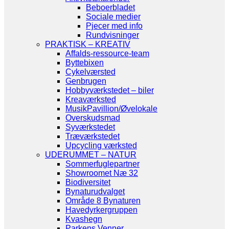
Beboerbladet
Sociale medier
Pjecer med info
Rundvisninger
PRAKTISK – KREATIV
Affalds-ressource-team
Byttebixen
Cykelværsted
Genbrugen
Hobbyværkstedet – biler
Kreaværksted
MusikPavillion/Øvelokale
Overskudsmad
Syværkstedet
Træværkstedet
Upcycling værksted
UDERUMMET – NATUR
Sommerfuglepartner
Showroomet Næ 32
Biodiversitet
Bynaturudvalget
Område 8 Bynaturen
Havedyrkergruppen
Kvashegn
Parkens Venner