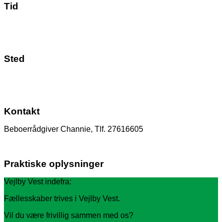
Tid
Sted
Kontakt
Beboerrådgiver Channie, Tlf. 27616605
Praktiske oplysninger
Vejlby Vest indefra:
Fællesskaber trives i Vejlby Vest.
Vil du være frivillig sammen med os?