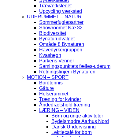
Syværkstedet
Træværkstedet
Upcycling værksted
UDERUMMET – NATUR
Sommerfuglepartner
Showroomet Næ 32
Biodiversitet
Bynaturudvalget
Område 8 Bynaturen
Havedyrkergruppen
Kvashegn
Parkens Venner
Samlingspunktets fælles-uderum
Retningslinjer i Bynaturen
MOTION – SPORT
Bordtennis
Gåture
Helserummet
Træning for kvinder
Åndedrætshold træning
LÆRING – VIDEN
Børn og unge aktiviteter
Bydelsmødre Aarhus Nord
Dansk Undervisning
Lektiecafé for børn