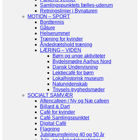
Samlingspunktets fælles-uderum
Retningslinjer i Bynaturen
MOTION – SPORT
Bordtennis
Gåture
Helserummet
Træning for kvinder
Åndedrætshold træning
LÆRING – VIDEN
Børn og unge aktiviteter
Bydelsmødre Aarhus Nord
Dansk Undervisning
Lektiecafé for børn
Lokalhistorisk museum
Naturvidenskab
Trivsels-tryghedsmøder
SOCIALT SAMVÆR
Aftencafeen / Ny og Næ cafeen
Billard & Dart
Café for kvinder
Café Samlingspunktet
Digital Café
Flagning
Jubilæumsfejring 40 og 50 år