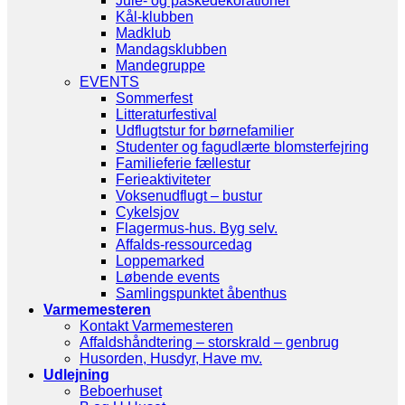
Jule- og påskedekorationer
Kål-klubben
Madklub
Mandagsklubben
Mandegruppe
EVENTS
Sommerfest
Litteraturfestival
Udflugtstur for børnefamilier
Studenter og fagudlærte blomsterfejring
Familieferie fællestur
Ferieaktiviteter
Voksenudflugt – bustur
Cykelsjov
Flagermus-hus. Byg selv.
Affalds-ressourcedag
Loppemarked
Løbende events
Samlingspunktet åbenthus
Varmemesteren
Kontakt Varmemesteren
Affaldshåndtering – storskrald – genbrug
Husorden, Husdyr, Have mv.
Udlejning
Beboerhuset