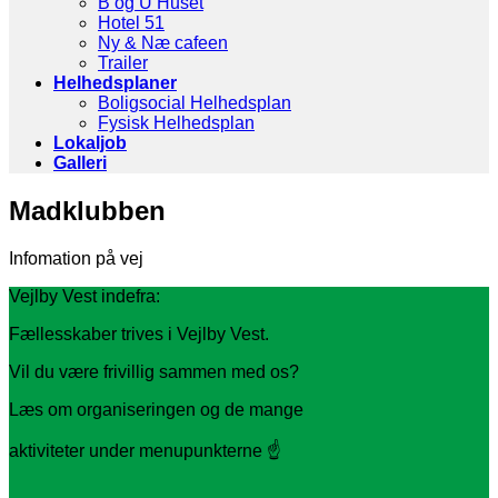
B og U Huset
Hotel 51
Ny & Næ cafeen
Trailer
Helhedsplaner
Boligsocial Helhedsplan
Fysisk Helhedsplan
Lokaljob
Galleri
Madklubben
Infomation på vej
Vejlby Vest indefra:
Fællesskaber trives i Vejlby Vest.
Vil du være frivillig sammen med os?
Læs om organiseringen og de mange
aktiviteter under menupunkterne ☝️