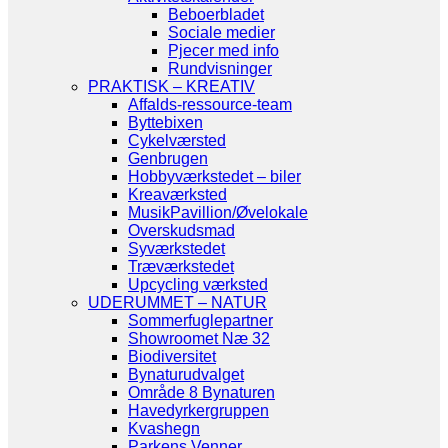
Beboerbladet
Sociale medier
Pjecer med info
Rundvisninger
PRAKTISK – KREATIV
Affalds-ressource-team
Byttebixen
Cykelværsted
Genbrugen
Hobbyværkstedet – biler
Kreaværksted
MusikPavillion/Øvelokale
Overskudsmad
Syværkstedet
Træværkstedet
Upcycling værksted
UDERUMMET – NATUR
Sommerfuglepartner
Showroomet Næ 32
Biodiversitet
Bynaturudvalget
Område 8 Bynaturen
Havedyrkergruppen
Kvashegn
Parkens Venner