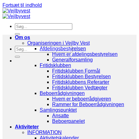
Fortsæt til indhold
Om os
Organiseringen i Vejlby Vest
Afdelingsbestyrelsen
Hvem er afdelingsbestyrelsen
Generalforsamling
Fritidsklubben
Fritidsklubben Formål
Fritidsklubben Bestyrelsen
Fritidsklubbens Referarter
Fritidsklubben Vedtægter
Beboerrådgivningen
Hvem er beboerrådgiveren
Rammer for Beboerrådgivningen
Samlingspunktet
Ansatte
Beboerpanelet
Aktiviteter
INFORMATION
Aktivitetskalender