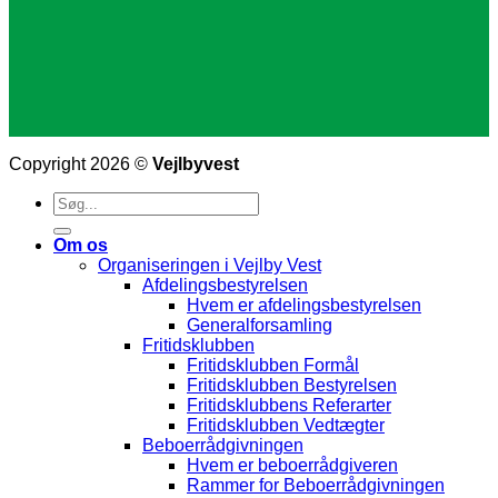
Copyright 2026 ©
Vejlbyvest
Om os
Organiseringen i Vejlby Vest
Afdelingsbestyrelsen
Hvem er afdelingsbestyrelsen
Generalforsamling
Fritidsklubben
Fritidsklubben Formål
Fritidsklubben Bestyrelsen
Fritidsklubbens Referarter
Fritidsklubben Vedtægter
Beboerrådgivningen
Hvem er beboerrådgiveren
Rammer for Beboerrådgivningen