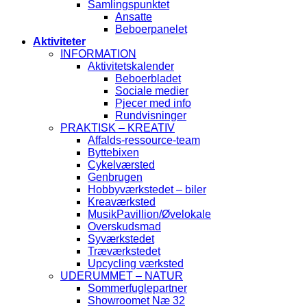
Samlingspunktet
Ansatte
Beboerpanelet
Aktiviteter
INFORMATION
Aktivitetskalender
Beboerbladet
Sociale medier
Pjecer med info
Rundvisninger
PRAKTISK – KREATIV
Affalds-ressource-team
Byttebixen
Cykelværsted
Genbrugen
Hobbyværkstedet – biler
Kreaværksted
MusikPavillion/Øvelokale
Overskudsmad
Syværkstedet
Træværkstedet
Upcycling værksted
UDERUMMET – NATUR
Sommerfuglepartner
Showroomet Næ 32