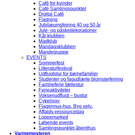
Café for kvinder
Café Samlingspunktet
Digital Café
Flagning
Jubilæumsfejring 40 og 50 år
Jule- og påskedekorationer
Kål-klubben
Madklub
Mandagsklubben
Mandegruppe
EVENTS
Sommerfest
Litteraturfestival
Udflugtstur for børnefamilier
Studenter og fagudlærte blomsterfejring
Familieferie fællestur
Ferieaktiviteter
Voksenudflugt – bustur
Cykelsjov
Flagermus-hus. Byg selv.
Affalds-ressourcedag
Loppemarked
Løbende events
Samlingspunktet åbenthus
Varmemesteren