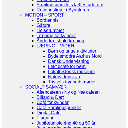
Samlingspunktets fælles-uderum
Retningslinjer i Bynaturen
MOTION – SPORT
Bordtennis
Gåture
Helserummet
Træning for kvinder
Åndedrætshold træning
LÆRING – VIDEN
Børn og unge aktiviteter
Bydelsmødre Aarhus Nord
Dansk Undervisning
Lektiecafé for børn
Lokalhistorisk museum
Naturvidenskab
Trivsels-tryghedsmøder
SOCIALT SAMVÆR
Aftencafeen / Ny og Næ cafeen
Billard & Dart
Café for kvinder
Café Samlingspunktet
Digital Café
Flagning
Jubilæumsfejring 40 og 50 år