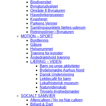
Biodiversitet
Bynaturudvalget
Område 8 Bynaturen
Havedyrkergruppen
Kvashegn
Parkens Venner
Samlingspunktets fælles-uderum
Retningslinjer i Bynaturen
MOTION – SPORT
Bordtennis
Gåture
Helserummet
Træning for kvinder
Åndedrætshold træning
LÆRING – VIDEN
Børn og unge aktiviteter
Bydelsmødre Aarhus Nord
Dansk Undervisning
Lektiecafé for børn
Lokalhistorisk museum
Naturvidenskab
Trivsels-tryghedsmøder
SOCIALT SAMVÆR
Aftencafeen / Ny og Næ cafeen
Billard & Dart