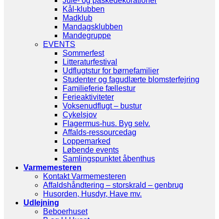
Jule- og påskedekorationer
Kål-klubben
Madklub
Mandagsklubben
Mandegruppe
EVENTS
Sommerfest
Litteraturfestival
Udflugtstur for børnefamilier
Studenter og fagudlærte blomsterfejring
Familieferie fællestur
Ferieaktiviteter
Voksenudflugt – bustur
Cykelsjov
Flagermus-hus. Byg selv.
Affalds-ressourcedag
Loppemarked
Løbende events
Samlingspunktet åbenthus
Varmemesteren
Kontakt Varmemesteren
Affaldshåndtering – storskrald – genbrug
Husorden, Husdyr, Have mv.
Udlejning
Beboerhuset