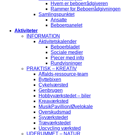
Hvem er beboerrådgiveren
Rammer for Beboerrådgivningen
Samlingspunktet
Ansatte
Beboerpanelet
Aktiviteter
INFORMATION
Aktivitetskalender
Beboerbladet
Sociale medier
Pjecer med info
Rundvisninger
PRAKTISK – KREATIV
Affalds-ressource-team
Byttebixen
Cykelværsted
Genbrugen
Hobbyværkstedet – biler
Kreaværksted
MusikPavillion/Øvelokale
Overskudsmad
Syværkstedet
Træværkstedet
Upcycling værksted
UDERUMMET – NATUR