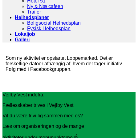
Hotel 51
Ny & Næ cafeen
Trailer
Helhedsplaner
Boligsocial Helhedsplan
Fysisk Helhedsplan
Lokaljob
Galleri
Som ny aktivitet er opstartet Loppemarked. Det er
forskellige datoer afhængig af, hvem der tager initiativ.
Følg med i Facebookgruppen.
Vejlby Vest indefra:
Fællesskaber trives i Vejlby Vest.
Vil du være frivillig sammen med os?
Læs om organiseringen og de mange
aktiviteter under menupunkterne ☝️