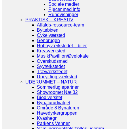
Sociale medier
Pjecer med info
Rundvisninger
PRAKTISK – KREATIV
Affalds-ressource-team
Byttebixen
Cykelværsted
Genbrugen
Hobbyværkstedet – biler
Kreaværksted
MusikPavillion/Øvelokale
Overskudsmad
Syværkstedet
Træværkstedet
Upcycling værksted
UDERUMMET – NATUR
Sommerfuglepartner
Showroomet Næ 32
Biodiversitet
Bynaturudvalget
Område 8 Bynaturen
Havedyrkergruppen
Kvashegn
Parkens Venner
Samlingspunktets fælles-uderum