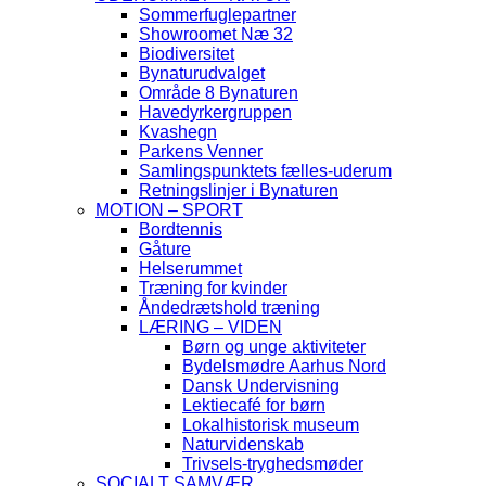
Sommerfuglepartner
Showroomet Næ 32
Biodiversitet
Bynaturudvalget
Område 8 Bynaturen
Havedyrkergruppen
Kvashegn
Parkens Venner
Samlingspunktets fælles-uderum
Retningslinjer i Bynaturen
MOTION – SPORT
Bordtennis
Gåture
Helserummet
Træning for kvinder
Åndedrætshold træning
LÆRING – VIDEN
Børn og unge aktiviteter
Bydelsmødre Aarhus Nord
Dansk Undervisning
Lektiecafé for børn
Lokalhistorisk museum
Naturvidenskab
Trivsels-tryghedsmøder
SOCIALT SAMVÆR