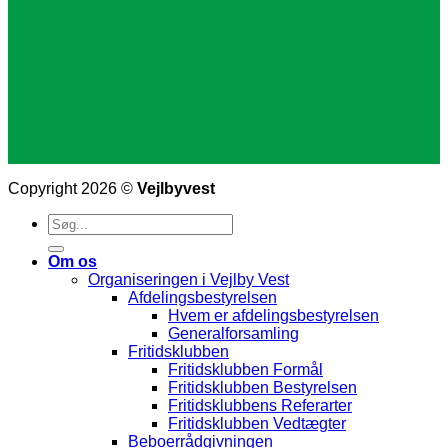
Copyright 2026 ©
Vejlbyvest
Om os
Organiseringen i Vejlby Vest
Afdelingsbestyrelsen
Hvem er afdelingsbestyrelsen
Generalforsamling
Fritidsklubben
Fritidsklubben Formål
Fritidsklubben Bestyrelsen
Fritidsklubbens Referarter
Fritidsklubben Vedtægter
Beboerrådgivningen