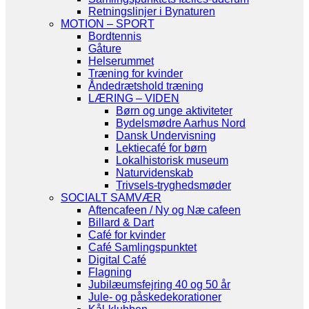
Retningslinjer i Bynaturen
MOTION – SPORT
Bordtennis
Gåture
Helserummet
Træning for kvinder
Åndedrætshold træning
LÆRING – VIDEN
Børn og unge aktiviteter
Bydelsmødre Aarhus Nord
Dansk Undervisning
Lektiecafé for børn
Lokalhistorisk museum
Naturvidenskab
Trivsels-tryghedsmøder
SOCIALT SAMVÆR
Aftencafeen / Ny og Næ cafeen
Billard & Dart
Café for kvinder
Café Samlingspunktet
Digital Café
Flagning
Jubilæumsfejring 40 og 50 år
Jule- og påskedekorationer