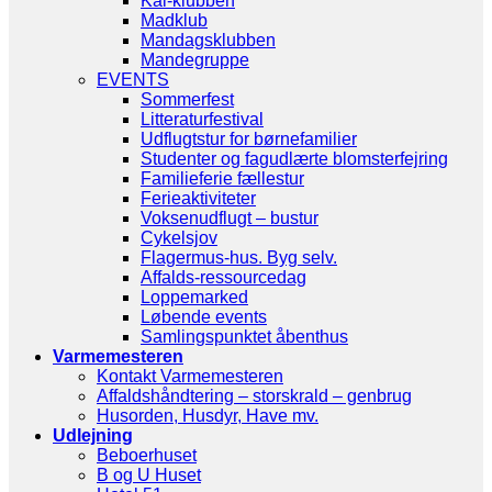
Kål-klubben
Madklub
Mandagsklubben
Mandegruppe
EVENTS
Sommerfest
Litteraturfestival
Udflugtstur for børnefamilier
Studenter og fagudlærte blomsterfejring
Familieferie fællestur
Ferieaktiviteter
Voksenudflugt – bustur
Cykelsjov
Flagermus-hus. Byg selv.
Affalds-ressourcedag
Loppemarked
Løbende events
Samlingspunktet åbenthus
Varmemesteren
Kontakt Varmemesteren
Affaldshåndtering – storskrald – genbrug
Husorden, Husdyr, Have mv.
Udlejning
Beboerhuset
B og U Huset