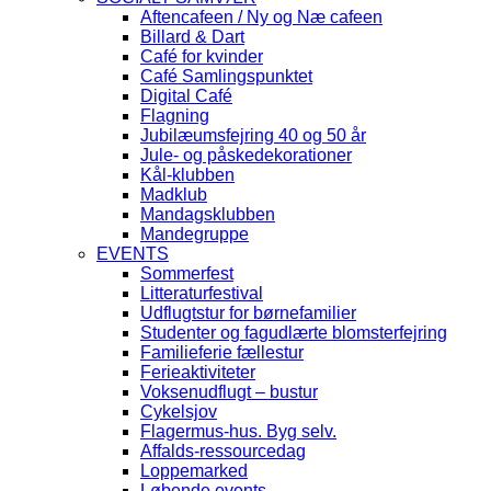
Aftencafeen / Ny og Næ cafeen
Billard & Dart
Café for kvinder
Café Samlingspunktet
Digital Café
Flagning
Jubilæumsfejring 40 og 50 år
Jule- og påskedekorationer
Kål-klubben
Madklub
Mandagsklubben
Mandegruppe
EVENTS
Sommerfest
Litteraturfestival
Udflugtstur for børnefamilier
Studenter og fagudlærte blomsterfejring
Familieferie fællestur
Ferieaktiviteter
Voksenudflugt – bustur
Cykelsjov
Flagermus-hus. Byg selv.
Affalds-ressourcedag
Loppemarked
Løbende events